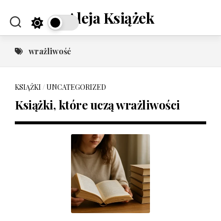
Skip
Aleja Książek
to
content
wrażliwość
KSIĄŻKI
/
UNCATEGORIZED
Książki, które uczą wrażliwości