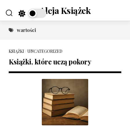
Skip
Aleja Książek
to
content
wartości
KSIĄŻKI
/
UNCATEGORIZED
Książki, które uczą pokory