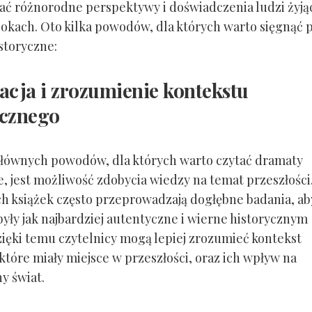
ać różnorodne perspektywy i doświadczenia ludzi żyją
okach. Oto kilka powodów, dla których warto sięgnąć 
storyczne:
acja i zrozumienie kontekstu
ycznego
łównych powodów, dla których warto czytać dramaty
e, jest możliwość zdobycia wiedzy na temat przeszłości
ch książek często przeprowadzają dogłębne badania, ab
były jak najbardziej autentyczne i wierne historycznym
zięki temu czytelnicy mogą lepiej zrozumieć kontekst
które miały miejsce w przeszłości, oraz ich wpływ na
y świat.