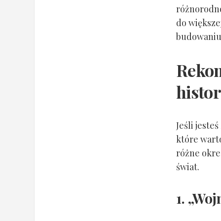
różnorodno
do większe
budowaniu 
Reko
histo
Jeśli jeste
które wart
różne okre
świat.
1. „Woj