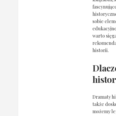
fascynując
historyczne
sobie eleme
edukacyjne
warto sięg
rekomendac
historii.
Dlacz
histo
Dramaty hi
także dosk
możemy lep