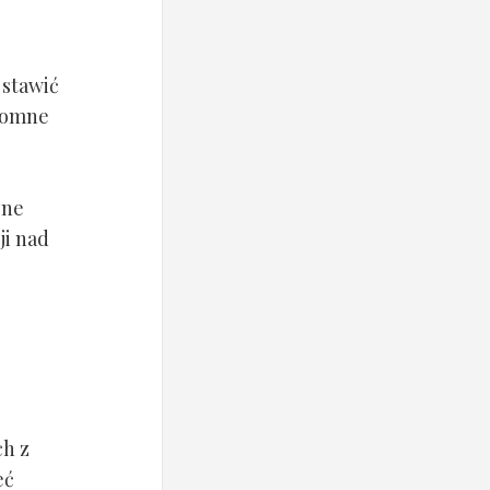
 stawić
gromne
zne
ji nad
ch z
eć