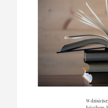
W dzisiejs
książkom, k