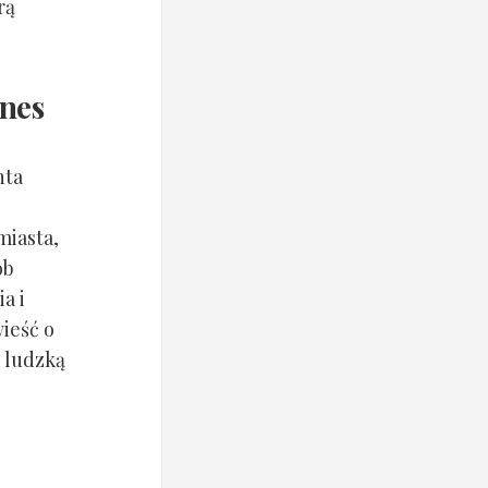
rą
ones
nta
miasta,
ób
a i
wieść o
d ludzką