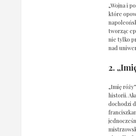
„Wojna i po
które opowi
napoleoński
tworząc epi
nie tylko p
nad uniwer
2. „Imi
„Imię róży”
historii. A
dochodzi d
franciszka
jednocześni
mistrzowsk