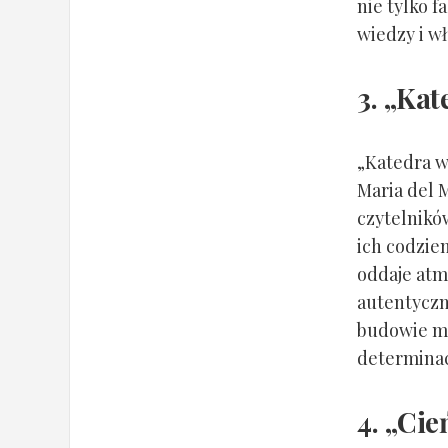
nie tylko f
wiedzy i wł
3. „Kat
„Katedra w
Maria del 
czytelnikó
ich codzie
oddaje atmo
autentyczn
budowie mo
determinacj
4. „Cie