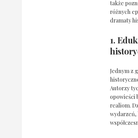
także pozn
różnych ep
dramaty hi
1. Eduk
histor
Jednym z g
historyczn
Autorzy ty
opowieści 
realiom. D
wydarzeń, 
współczesn