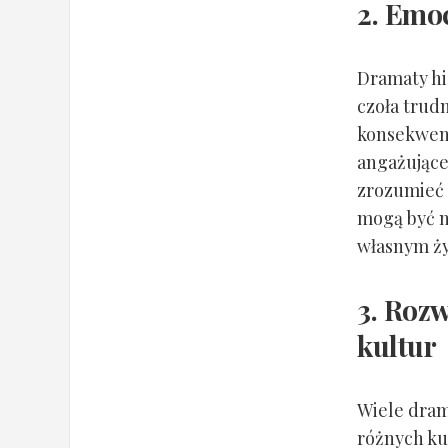
2. Emo
Dramaty hi
czoła trud
konsekwenc
angażujące
zrozumieć 
mogą być ni
własnym ży
3. Rozw
kultur
Wiele dram
różnych kul