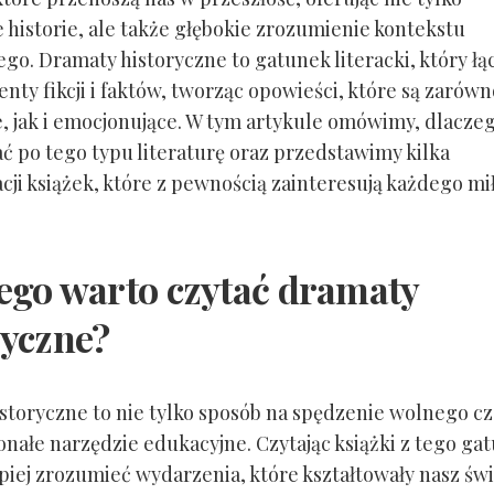
e historie, ale także głębokie zrozumienie kontekstu
go. Dramaty historyczne to gatunek literacki, który łą
nty fikcji i faktów, tworząc opowieści, które są zarówn
, jak i emocjonujące. W tym artykule omówimy, dlacze
ać po tego typu literaturę oraz przedstawimy kilka
ji książek, które z pewnością zainteresują każdego mi
ego warto czytać dramaty
ryczne?
storyczne to nie tylko sposób na spędzenie wolnego cz
onałe narzędzie edukacyjne. Czytając książki z tego ga
iej zrozumieć wydarzenia, które kształtowały nasz świ