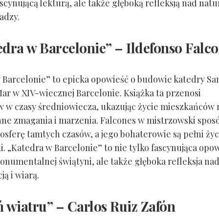
ascynującą lekturą, ale także głęboką refleksją nad natu
adzy.
edra w Barcelonie” – Ildefonso Falc
 Barcelonie” to epicka opowieść o budowie katedry Sa
Mar w XIV-wiecznej Barcelonie. Książka ta przenosi
w w czasy średniowiecza, ukazując życie mieszkańców 
nne zmagania i marzenia. Falcones w mistrzowski spos
sferę tamtych czasów, a jego bohaterowie są pełni życi
i. „Katedra w Barcelonie” to nie tylko fascynująca opo
numentalnej świątyni, ale także głęboka refleksja na
ą i wiarą.
ń wiatru” – Carlos Ruiz Zafón