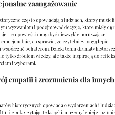
cjonalne zaangażowanie
storyczne często opowiadają o ludziach, którzy musieli
nym wyzwaniom i podejmować decyzje, które miały o
je. Te opowieści mogą być niezwykle poruszające i
 emocjonalnie, co sprawia, że czytelnicy mogą lepiej
i współczuć bohaterom. Dzięki temu dramaty historyc
e tylko źródłem wiedzy, ale także inspiracją do refleks
ciem i wyborami.
ój empatii i zrozumienia dla innych
atów historycznych opowiada o wydarzeniach i ludzia
tur i epok. Czytając te książki, możemy lepiej zrozumi