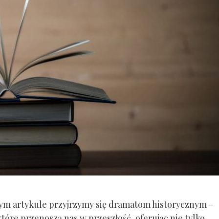
zym artykule przyjrzymy się dramatom historycznym –
tóre przenoszą nas w przeszłość, oferując nie tylko