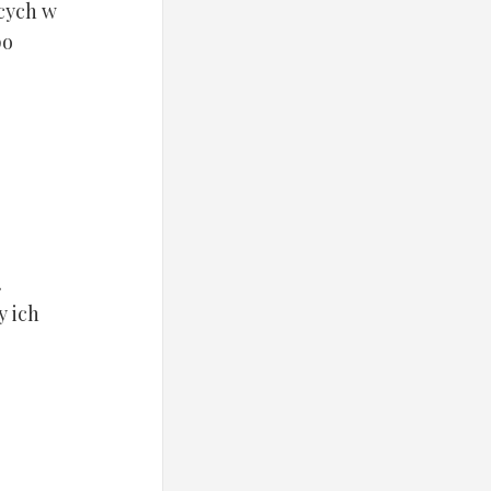
cych w
po
.
y ich