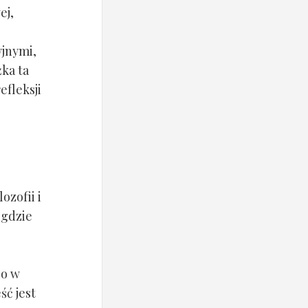
ej,
yjnymi,
żka ta
efleksji
ozofii i
 gdzie
co w
ść jest