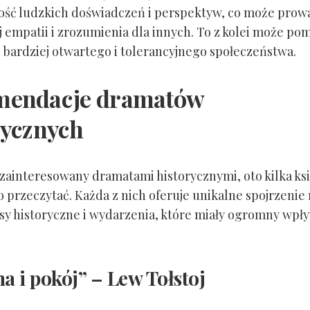
ść ludzkich doświadczeń i perspektyw, co może prow
j empatii i zrozumienia dla innych. To z kolei może po
bardziej otwartego i tolerancyjnego społeczeństwa.
mendacje dramatów
rycznych
ś zainteresowany dramatami historycznymi, oto kilka ks
o przeczytać. Każda z nich oferuje unikalne spojrzenie
sy historyczne i wydarzenia, które miały ogromny wpł
na i pokój” – Lew Tołstoj