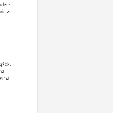
adzić
móc w
iążek,
 na
yw na