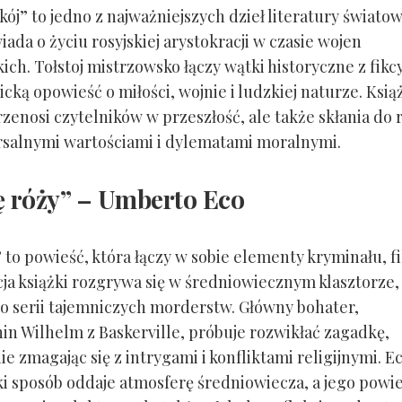
kój” to jedno z najważniejszych dzieł literatury światow
ada o życiu rosyjskiej arystokracji w czasie wojen
ch. Tołstoj mistrzowsko łączy wątki historyczne z fikc
cką opowieść o miłości, wojnie i ludzkiej naturze. Ksią
rzenosi czytelników w przeszłość, ale także skłania do r
salnymi wartościami i dylematami moralnymi.
ę róży” – Umberto Eco
 to powieść, która łączy w sobie elementy kryminału, fil
kcja książki rozgrywa się w średniowiecznym klasztorze,
o serii tajemniczych morderstw. Główny bohater,
nin Wilhelm z Baskerville, próbuje rozwikłać zagadkę,
e zmagając się z intrygami i konfliktami religijnymi. E
i sposób oddaje atmosferę średniowiecza, a jego powie