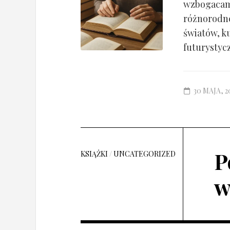
wzbogacamy
różnorodne
światów, ku
futurystycz
30 MAJA, 2
P
KSIĄŻKI
/
UNCATEGORIZED
w