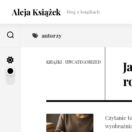
Skip
to
Aleja Książek
blog o książkach
content
autorzy
J
KSIĄŻKI
/
UNCATEGORIZED
r
Czytanie t
wyobraźnia