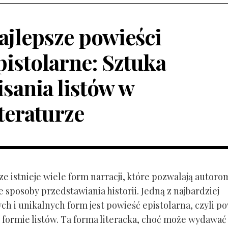
ajlepsze powieści
pistolarne: Sztuka
isania listów w
iteraturze
ze istnieje wiele form narracji, które pozwalają autoro
 sposoby przedstawiania historii. Jedną z najbardziej
ch i unikalnych form jest powieść epistolarna, czyli p
 formie listów. Ta forma literacka, choć może wydawać 