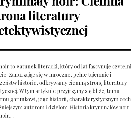
ryminały noir: Ciemna
trona literatury
etektywistycznej
oir to gatunek literacki, który od lat fascynuje czytel
cie. Zanurzając się w mroczne, pełne tajemnic i
zeństw historie, odkrywamy ciemną stronę literatury
tycznej. W tym artykule przyjrzymy się bliżej temu
emu gatunkowi, jego historii, charakterystycznym cec
żniejszym autorom i dziełom. Historia kryminałów noir
oir,...