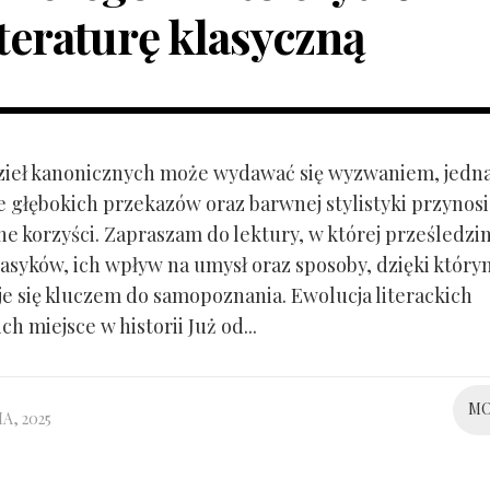
iteraturę klasyczną
zieł kanonicznych może wydawać się wyzwaniem, jedn
 głębokich przekazów oraz barwnej stylistyki przynosi
e korzyści. Zapraszam do lektury, w której prześledzi
lasyków, ich wpływ na umysł oraz sposoby, dzięki któr
aje się kluczem do samopoznania. Ewolucja literackich
ich miejsce w historii Już od...
M
A, 2025