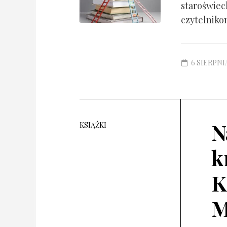
staroświec
czytelnikom
6 SIERPNIA
N
KSIĄŻKI
k
K
M