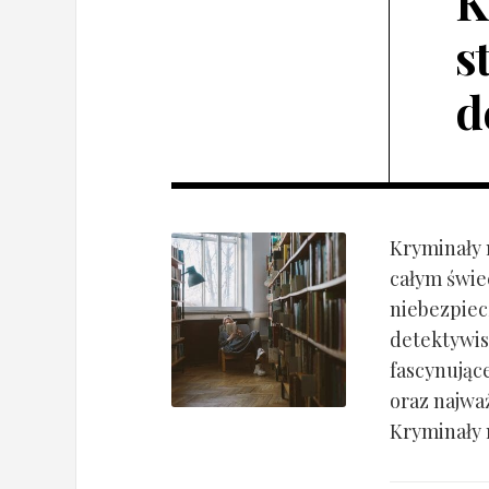
K
s
d
Kryminały n
całym świe
niebezpiec
detektywis
fascynując
oraz najwa
Kryminały n