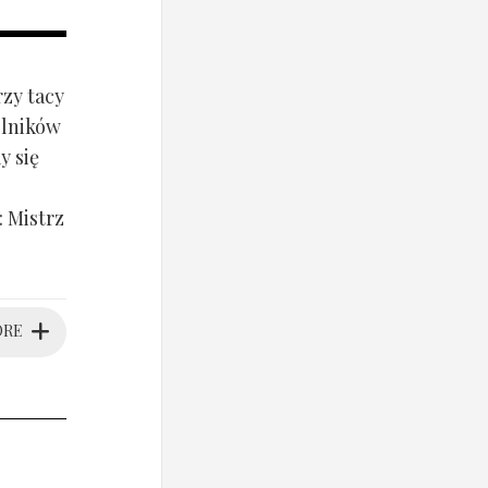
zy tacy
elników
y się
 Mistrz
ORE