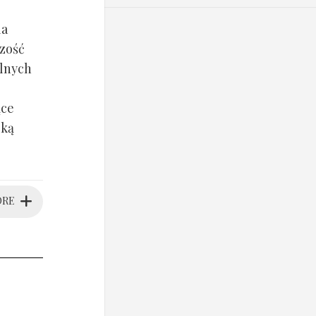
la
czość
alnych
ące
oką
ORE