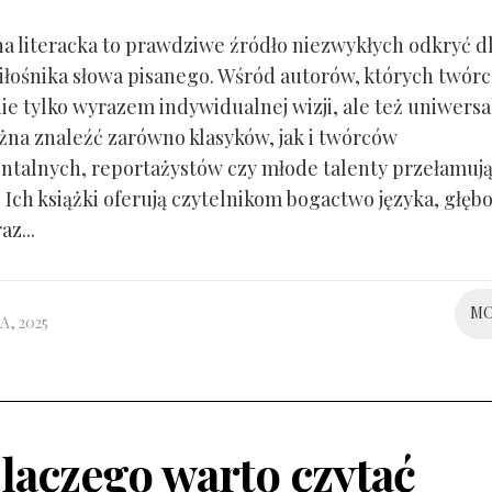
na literacka to prawdziwe źródło niezwykłych odkryć d
łośnika słowa pisanego. Wśród autorów, których twór
nie tylko wyrazem indywidualnej wizji, ale też uniwers
żna znaleźć zarówno klasyków, jak i twórców
talnych, reportażystów czy młode talenty przełamuj
 Ich książki oferują czytelnikom bogactwo języka, głęb
az...
M
A, 2025
laczego warto czytać