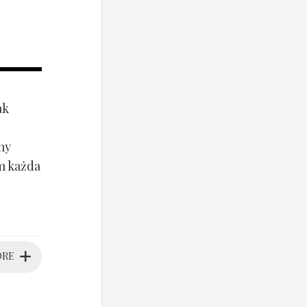
ak
my
ym każda
ORE