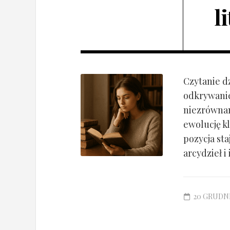
l
Czytanie d
odkrywanie
niezrównan
ewolucję k
pozycja st
arcydzieł i 
20 GRUDNI