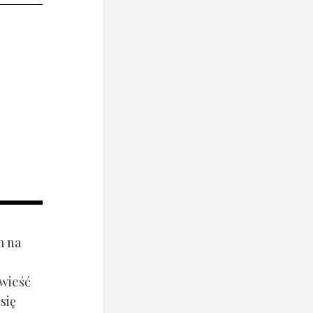
m na
owieść
się