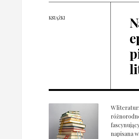
N
KSIĄŻKI
e
p
l
W literatur
różnorodne
fascynujący
napisana w