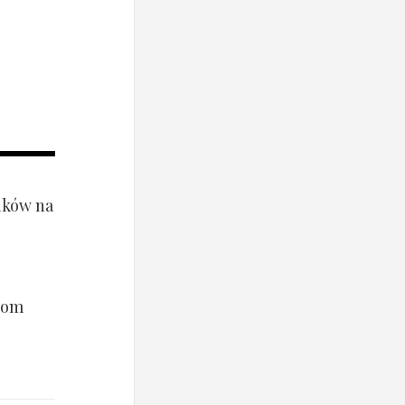
ników na
hom