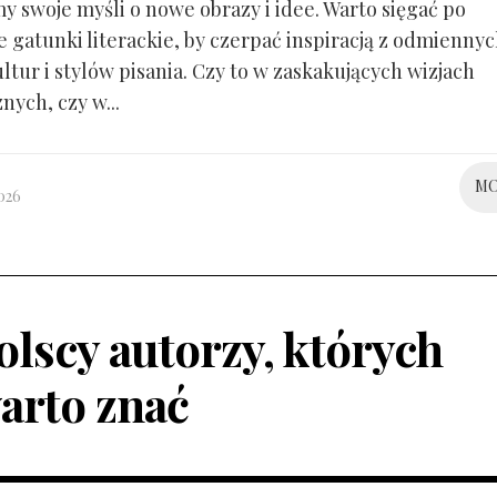
 swoje myśli o nowe obrazy i idee. Warto sięgać po
 gatunki literackie, by czerpać inspiracją z odmienny
ltur i stylów pisania. Czy to w zaskakujących wizjach
nych, czy w...
M
026
olscy autorzy, których
arto znać