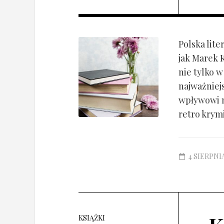
Polska lit
jak Marek 
nie tylko w
najważniej
wpływowi n
retro krym
4 SIERPNIA
KSIĄŻKI