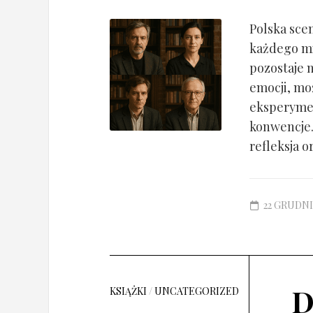
Polska sce
każdego mi
pozostaje 
emocji, mo
eksperymen
konwencje.
refleksja or
22 GRUDNI
D
KSIĄŻKI
/
UNCATEGORIZED