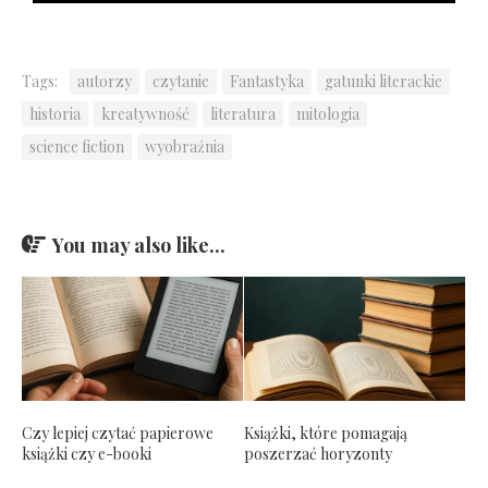
Tags:
autorzy
czytanie
Fantastyka
gatunki literackie
historia
kreatywność
literatura
mitologia
science fiction
wyobraźnia
You may also like...
Czy lepiej czytać papierowe
Książki, które pomagają
książki czy e-booki
poszerzać horyzonty