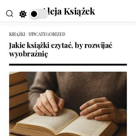
Skip
Aleja Książek
to
content
KSIĄŻKI
/
UNCATEGORIZED
Jakie książki czytać, by rozwijać
wyobraźnię