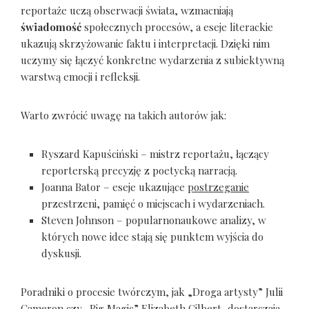
reportaże uczą obserwacji świata, wzmacniają
świadomość
społecznych procesów, a eseje literackie
ukazują skrzyżowanie faktu i interpretacji. Dzięki nim
uczymy się łączyć konkretne wydarzenia z subiektywną
warstwą emocji i refleksji.
Warto zwrócić uwagę na takich autorów jak:
Ryszard Kapuściński – mistrz reportażu, łączący
reporterską precyzję z poetycką narracją.
Joanna Bator – eseje ukazujące
postrzeganie
przestrzeni, pamięć o miejscach i wydarzeniach.
Steven Johnson – popularnonaukowe analizy, w
których nowe idee stają się punktem wyjścia do
dyskusji.
Poradniki o procesie twórczym, jak „Droga artysty” Julii
Cameron czy „Big Magic” Elizabeth Gilbert, dostarczają