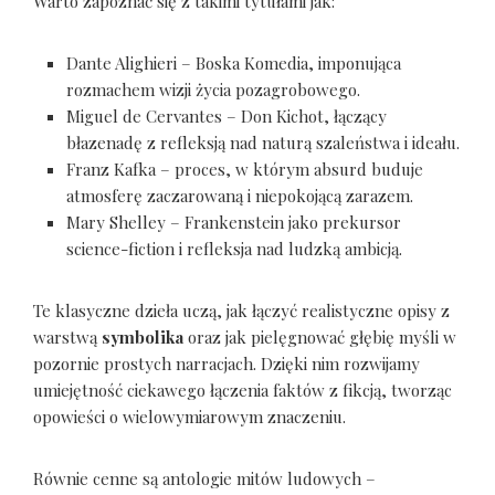
Warto zapoznać się z takimi tytułami jak:
Dante Alighieri – Boska Komedia, imponująca
rozmachem wizji życia pozagrobowego.
Miguel de Cervantes – Don Kichot, łączący
błazenadę z refleksją nad naturą szaleństwa i ideału.
Franz Kafka – proces, w którym absurd buduje
atmosferę zaczarowaną i niepokojącą zarazem.
Mary Shelley – Frankenstein jako prekursor
science-fiction i refleksja nad ludzką ambicją.
Te klasyczne dzieła uczą, jak łączyć realistyczne opisy z
warstwą
symbolika
oraz jak pielęgnować głębię myśli w
pozornie prostych narracjach. Dzięki nim rozwijamy
umiejętność ciekawego łączenia faktów z fikcją, tworząc
opowieści o wielowymiarowym znaczeniu.
Równie cenne są antologie mitów ludowych –