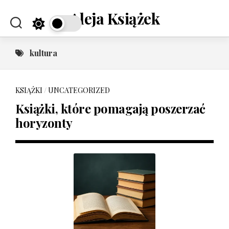
Skip
Aleja Książek
to
content
kultura
KSIĄŻKI
/
UNCATEGORIZED
Książki, które pomagają poszerzać
horyzonty