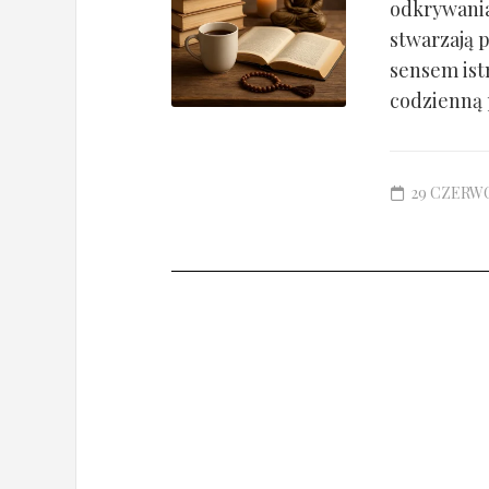
odkrywania
stwarzają p
sensem ist
codzienną 
29 CZERWC