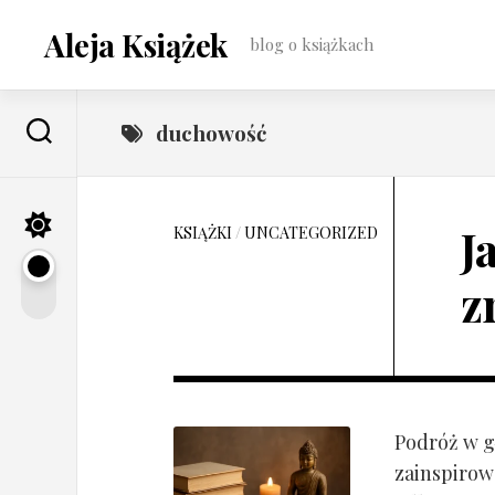
Skip
to
Aleja Książek
blog o książkach
content
duchowość
J
KSIĄŻKI
/
UNCATEGORIZED
z
Podróż w gł
zainspirow