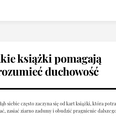
akie książki pomagają
rozumieć duchowość
ąb siebie często zaczyna się od kart książki, która potra
ać, zasiać ziarno zadumy i obudzić pragnienie dalszeg