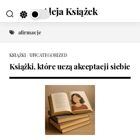
Skip
Aleja Książek
to
content
afirmacje
KSIĄŻKI
/
UNCATEGORIZED
Książki, które uczą akceptacji siebie