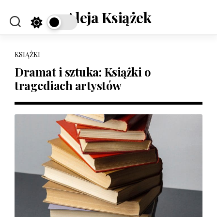
Skip
Aleja Książek
to
content
KSIĄŻKI
Dramat i sztuka: Książki o
tragediach artystów