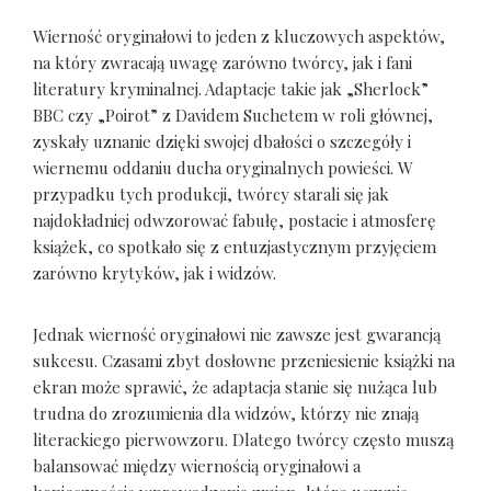
Wierność oryginałowi to jeden z kluczowych aspektów,
na który zwracają uwagę zarówno twórcy, jak i fani
literatury kryminalnej. Adaptacje takie jak „Sherlock”
BBC czy „Poirot” z Davidem Suchetem w roli głównej,
zyskały uznanie dzięki swojej dbałości o szczegóły i
wiernemu oddaniu ducha oryginalnych powieści. W
przypadku tych produkcji, twórcy starali się jak
najdokładniej odwzorować fabułę, postacie i atmosferę
książek, co spotkało się z entuzjastycznym przyjęciem
zarówno krytyków, jak i widzów.
Jednak wierność oryginałowi nie zawsze jest gwarancją
sukcesu. Czasami zbyt dosłowne przeniesienie książki na
ekran może sprawić, że adaptacja stanie się nużąca lub
trudna do zrozumienia dla widzów, którzy nie znają
literackiego pierwowzoru. Dlatego twórcy często muszą
balansować między wiernością oryginałowi a