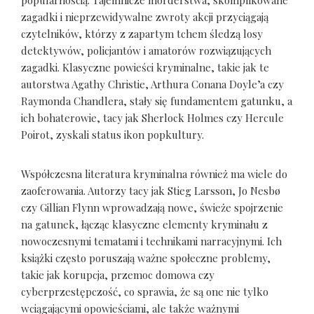
zagadki i nieprzewidywalne zwroty akcji przyciągają
czytelników, którzy z zapartym tchem śledzą losy
detektywów, policjantów i amatorów rozwiązujących
zagadki. Klasyczne powieści kryminalne, takie jak te
autorstwa Agathy Christie, Arthura Conana Doyle’a czy
Raymonda Chandlera, stały się fundamentem gatunku, a
ich bohaterowie, tacy jak Sherlock Holmes czy Hercule
Poirot, zyskali status ikon popkultury.
Współczesna literatura kryminalna również ma wiele do
zaoferowania. Autorzy tacy jak Stieg Larsson, Jo Nesbø
czy Gillian Flynn wprowadzają nowe, świeże spojrzenie
na gatunek, łącząc klasyczne elementy kryminału z
nowoczesnymi tematami i technikami narracyjnymi. Ich
książki często poruszają ważne społeczne problemy,
takie jak korupcja, przemoc domowa czy
cyberprzestępczość, co sprawia, że są one nie tylko
wciągającymi opowieściami, ale także ważnymi