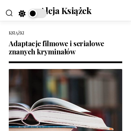
Skip
Aleja Książek
to
content
KSIĄŻKI
Adaptacje filmowe i serialowe
znanych kryminałów